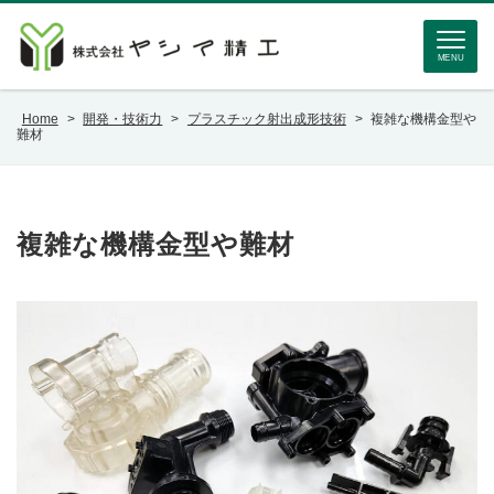
MENU
Home
>
開発・技術力
>
プラスチック射出成形技術
>
複雑な機構金型や
難材
複雑な機構金型や難材